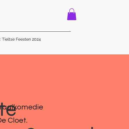
j: Tieltse Feesten 2024
te
tragikomedie
e Cloet.