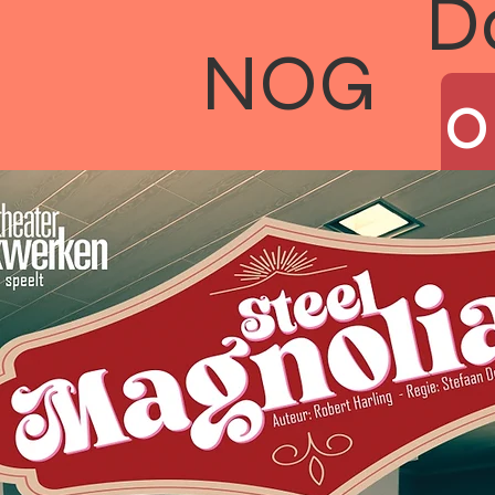
D
NOG
0
0